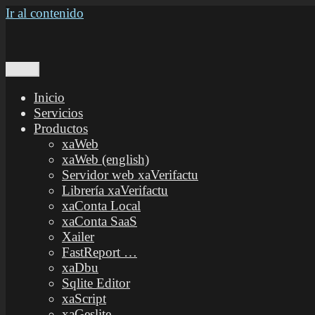
Ir al contenido
Menú
OZ Software
Especialistas en Cloud computing y desarrollo de Apps
Inicio
Servicios
Productos
xaWeb
xaWeb (english)
Servidor web xaVerifactu
Librería xaVerifactu
xaConta Local
xaConta SaaS
Xailer
FastReport …
xaDbu
Sqlite Editor
xaScript
xaGeslite